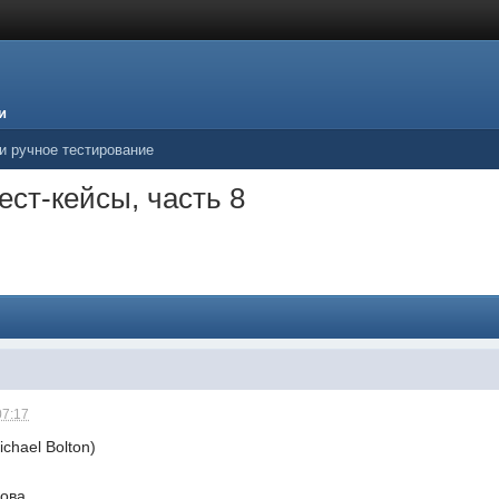
и
 и ручное тестирование
ест-кейсы, часть 8
07:17
chael Bolton)
нова