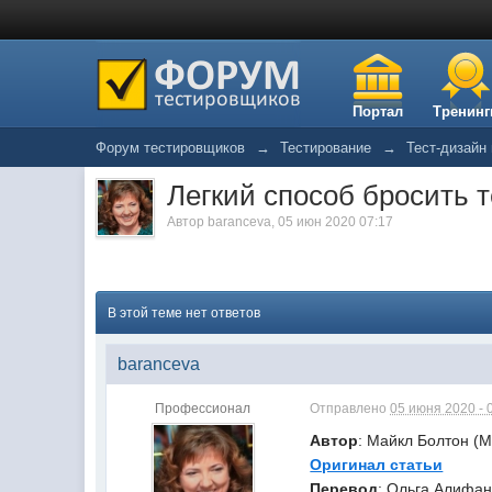
Портал
Тренинг
Форум тестировщиков
→
Тестирование
→
Тест-дизайн
Легкий способ бросить т
Автор
baranceva
,
05 июн 2020 07:17
В этой теме нет ответов
baranceva
Профессионал
Отправлено
05 июня 2020 - 
Автор
: Майкл Болтон (Mi
Оригинал статьи
Перевод
: Ольга Алифа