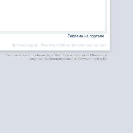
Реклама на портале
Правила форума
·
Политика обработки персональных данных
Community Forum Software by IP.Board
Русификация от IBResource
Лицензия зарегистрирована на: Software-Testing.Ru