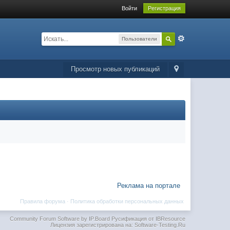
Войти
Регистрация
Пользователи
Просмотр новых публикаций
Реклама на портале
Правила форума
·
Политика обработки персональных данных
Community Forum Software by IP.Board
Русификация от IBResource
Лицензия зарегистрирована на: Software-Testing.Ru