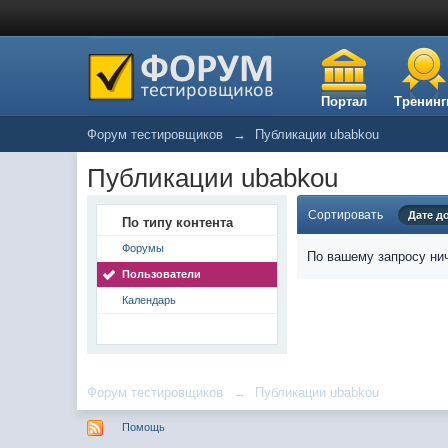
Портал
Тренинг
Форум тестировщиков
→
Публикации ubabkou
Публикации ubabkou
Сортировать
Дате д
По типу контента
Форумы
По вашему запросу нич
Пользователи
Календарь
Форум тестировщиков
→
Публикации ubabkou
Помощь