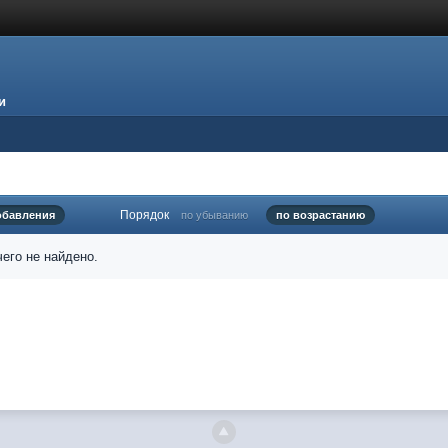
и
Порядок
обавления
по убыванию
по возрастанию
его не найдено.