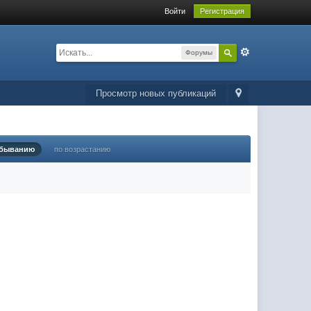
Войти
Регистрация
Форумы
Просмотр новых публикаций
убыванию
по возрастанию