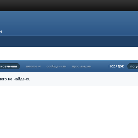
и
Порядок
бновления
заголовку
сообщениям
просмотрам
по 
его не найдено.