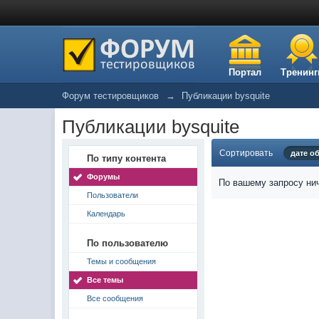
Портал
Тренинг
Форум тестировщиков
→
Публикации bysquite
Публикации bysquite
Сортировать
дате о
По типу контента
Форумы
По вашему запросу нич
Пользователи
Календарь
По пользователю
Темы и сообщения
Все темы
Все сообщения