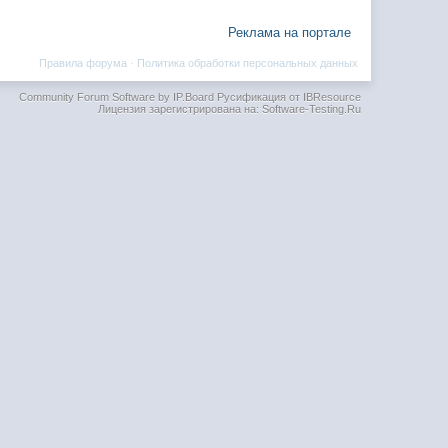
Реклама на портале
Правила форума
·
Политика обработки персональных данных
Community Forum Software by IP.Board
Русификация от IBResource
Лицензия зарегистрирована на: Software-Testing.Ru