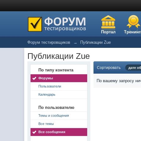
Портал
Тренинг
Форум тестировщиков
→
Публикации Zue
Публикации Zue
Сортировать
дате о
По типу контента
Форумы
По вашему запросу нич
Пользователи
Календарь
По пользователю
Темы и сообщения
Все темы
Все сообщения