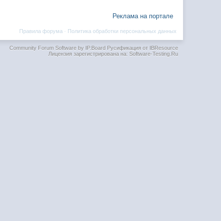
Реклама на портале
Правила форума
·
Политика обработки персональных данных
Community Forum Software by IP.Board
Русификация от IBResource
Лицензия зарегистрирована на: Software-Testing.Ru