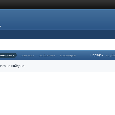
и
Порядок
бновления
заголовку
сообщениям
просмотрам
по уб
его не найдено.