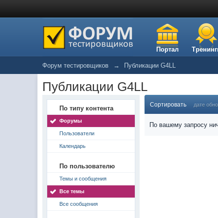
Портал
Тренинг
Форум тестировщиков
→
Публикации G4LL
Публикации G4LL
Сортировать
дате обн
По типу контента
Форумы
По вашему запросу нич
Пользователи
Календарь
По пользователю
Темы и сообщения
Все темы
Все сообщения