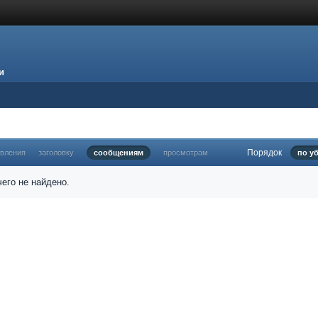
и
Порядок
овления
заголовку
сообщениям
просмотрам
по у
его не найдено.