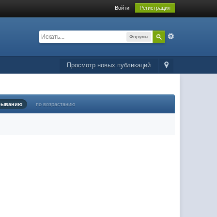
Войти
Регистрация
Форумы
Просмотр новых публикаций
быванию
по возрастанию