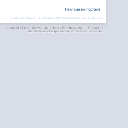
Реклама на портале
Правила форума
·
Политика обработки персональных данных
Community Forum Software by IP.Board
Русификация от IBResource
Лицензия зарегистрирована на: Software-Testing.Ru