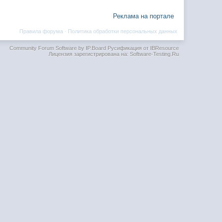
Реклама на портале
Правила форума
·
Политика обработки персональных данных
Community Forum Software by IP.Board
Русификация от IBResource
Лицензия зарегистрирована на: Software-Testing.Ru