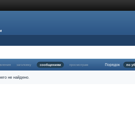
и
Порядок
овления
заголовку
сообщениям
просмотрам
по у
его не найдено.