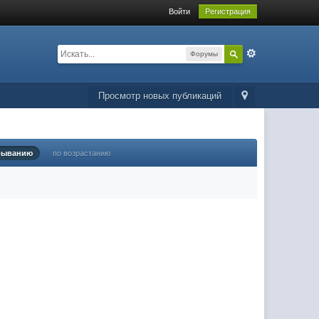
Войти
Регистрация
Форумы
Просмотр новых публикаций
быванию
по возрастанию