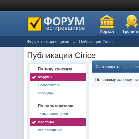
Портал
Тренинг
Форум тестировщиков
→
Публикации Cirice
Публикации Cirice
Сортировать
дате обн
По типу контента
Форумы
По вашему запросу нич
Пользователи
Календарь
По пользователю
Темы и сообщения
Все темы
Все сообщения