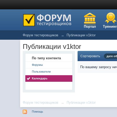
Портал
Тренинг
Форум тестировщиков
→
Публикации v1ktor
Публикации v1ktor
Сортировать
дате о
По типу контента
Форумы
По вашему запросу нич
Пользователи
Календарь
Форум тестировщиков
→
Публикации v1ktor
Помощь