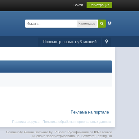
Войти
Регистрация
Календарь
Просмотр новых публикаций
Реклама на портале
Правила форума
·
Политика обработки персональных данных
Community Forum Software by IP.Board
Русификация от IBResource
Лицензия зарегистрирована на: Software-Testing.Ru