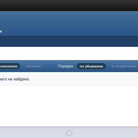
и
Порядок
бновления
заголовку
по убыванию
по возрастанию
его не найдено.