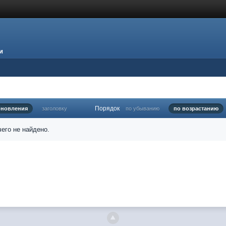
и
Порядок
бновления
заголовку
по убыванию
по возрастанию
его не найдено.