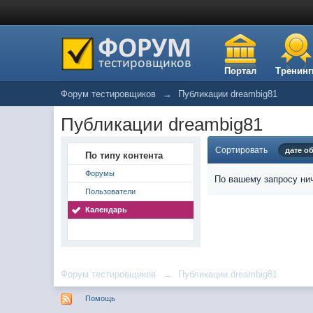
Портал
Тренинг
Форум тестировщиков
→
Публикации dreambig81
Публикации dreambig81
Сортировать
дате о
По типу контента
Форумы
По вашему запросу нич
Пользователи
Календарь
Форум тестировщиков
→
Публикации dreambig81
Помощь