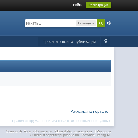
Войти
Регистрация
Календарь
Просмотр новых публикаций
Реклама на портале
Правила форума
·
Политика обработки персональных данных
Community Forum Software by IP.Board
Русификация от IBResource
Лицензия зарегистрирована на: Software-Testing.Ru