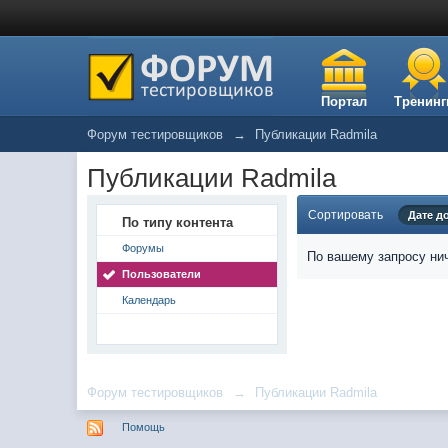
Портал
Тренинг
Форум тестировщиков
→
Публикации Radmila
Публикации Radmila
Сортировать
Дате д
По типу контента
Форумы
По вашему запросу нич
Пользователи
Календарь
Форум тестировщиков
→
Публикации Radmila
Помощь