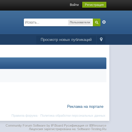
Войти
Регистрация
Пользователи
Просмотр новых публикаций
Реклама на портале
Правила форума
·
Политика обработки персональных данных
Community Forum Software by IP.Board
Русификация от IBResource
Лицензия зарегистрирована на: Software-Testing.Ru