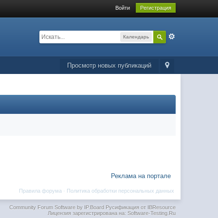
Войти
Регистрация
Календарь
Просмотр новых публикаций
Реклама на портале
Правила форума
·
Политика обработки персональных данных
Community Forum Software by IP.Board
Русификация от IBResource
Лицензия зарегистрирована на: Software-Testing.Ru