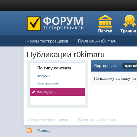
Портал
Тренинг
Форум тестировщиков
→
Публикации r0kimaru
Публикации r0kimaru
Сортировать
дате о
По типу контента
Форумы
По вашему запросу нич
Пользователи
Календарь
Форум тестировщиков
→
Публикации r0kimaru
Помощь