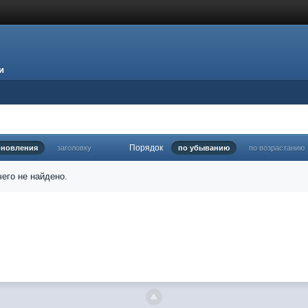
и
Порядок
бновления
заголовку
по убыванию
по возрастанию
его не найдено.