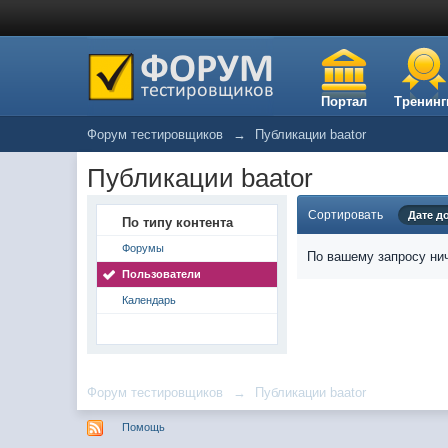
Портал
Тренинг
Форум тестировщиков
→
Публикации baator
Публикации baator
Сортировать
Дате д
По типу контента
Форумы
По вашему запросу нич
Пользователи
Календарь
Форум тестировщиков
→
Публикации baator
Помощь