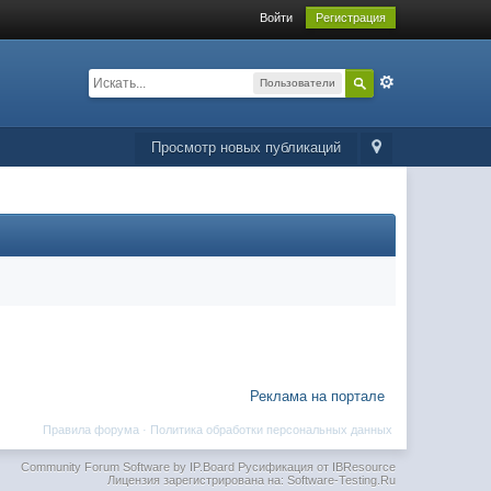
Войти
Регистрация
Пользователи
Просмотр новых публикаций
Реклама на портале
Правила форума
·
Политика обработки персональных данных
Community Forum Software by IP.Board
Русификация от IBResource
Лицензия зарегистрирована на: Software-Testing.Ru