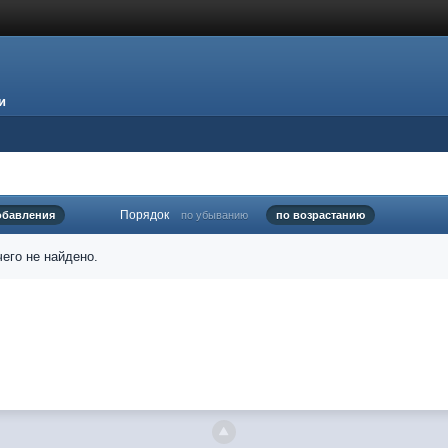
и
Порядок
обавления
по убыванию
по возрастанию
его не найдено.