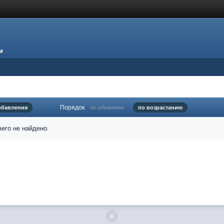
и
Порядок
обавления
по убыванию
по возрастанию
его не найдено.