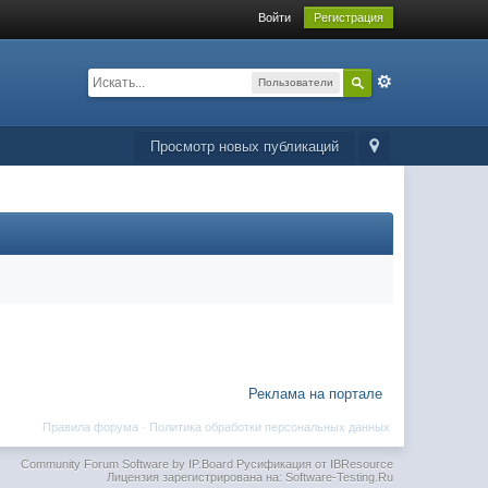
Войти
Регистрация
Пользователи
Просмотр новых публикаций
Реклама на портале
Правила форума
·
Политика обработки персональных данных
Community Forum Software by IP.Board
Русификация от IBResource
Лицензия зарегистрирована на: Software-Testing.Ru