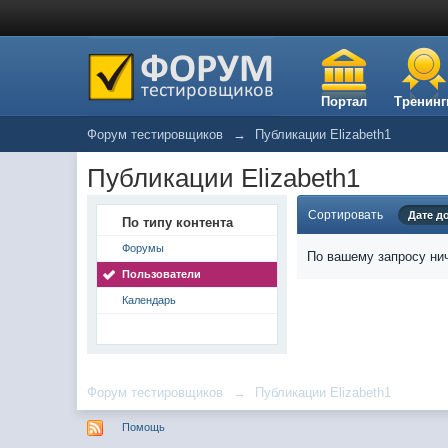
Портал
Тренинг
Форум тестировщиков
→
Публикации Elizabeth1
Публикации Elizabeth1
Сортировать
Дате д
По типу контента
Форумы
По вашему запросу нич
Пользователи
Календарь
Форум тестировщиков
→
Публикации Elizabeth1
Помощь