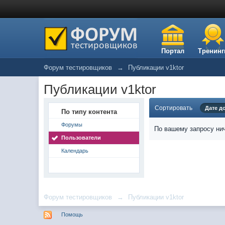
Портал
Тренинг
Форум тестировщиков
→
Публикации v1ktor
Публикации v1ktor
Сортировать
Дате д
По типу контента
Форумы
По вашему запросу нич
Пользователи
Календарь
Форум тестировщиков
→
Публикации v1ktor
Помощь