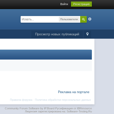
Войти
Регистрация
Пользователи
Просмотр новых публикаций
Реклама на портале
Правила форума
·
Политика обработки персональных данных
Community Forum Software by IP.Board
Русификация от IBResource
Лицензия зарегистрирована на: Software-Testing.Ru