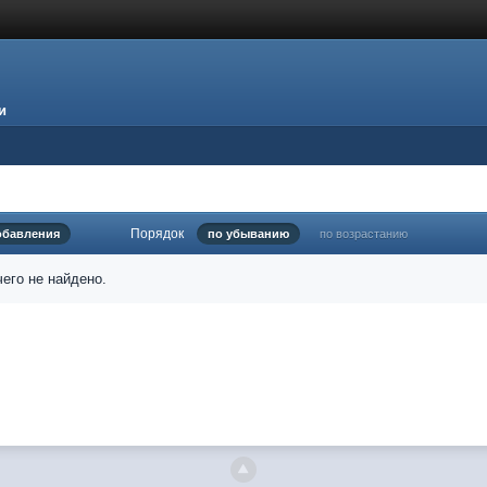
и
Порядок
обавления
по убыванию
по возрастанию
его не найдено.