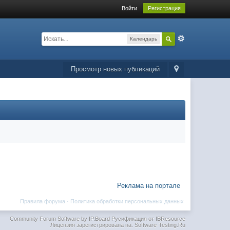
Войти
Регистрация
Календарь
Просмотр новых публикаций
Реклама на портале
Правила форума
·
Политика обработки персональных данных
Community Forum Software by IP.Board
Русификация от IBResource
Лицензия зарегистрирована на: Software-Testing.Ru