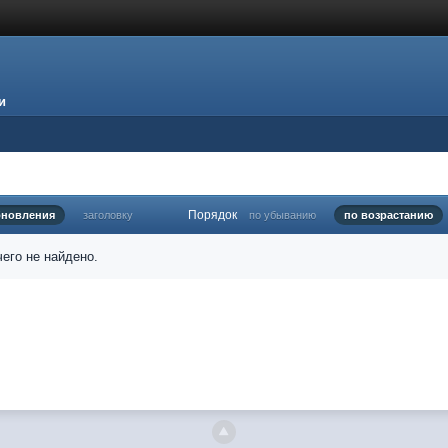
и
Порядок
бновления
заголовку
по убыванию
по возрастанию
его не найдено.