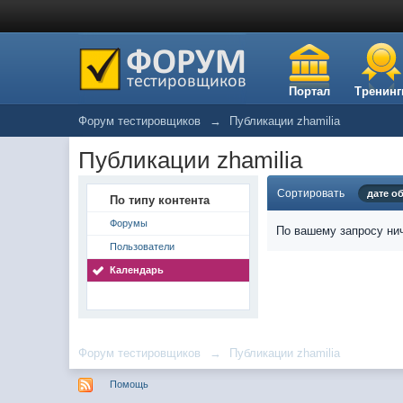
Портал
Тренинг
Форум тестировщиков
→
Публикации zhamilia
Публикации zhamilia
Сортировать
дате о
По типу контента
Форумы
По вашему запросу нич
Пользователи
Календарь
Форум тестировщиков
→
Публикации zhamilia
Помощь