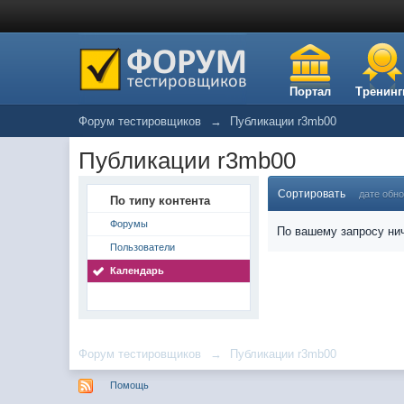
Портал
Тренинг
Форум тестировщиков
→
Публикации r3mb00
Публикации r3mb00
Сортировать
дате обн
По типу контента
Форумы
По вашему запросу нич
Пользователи
Календарь
Форум тестировщиков
→
Публикации r3mb00
Помощь