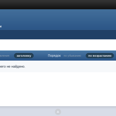
и
Порядок
овления
заголовку
по убыванию
по возрастанию
его не найдено.