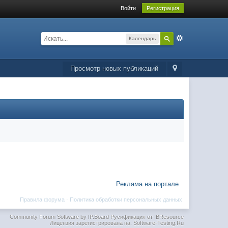
Войти
Регистрация
Календарь
Просмотр новых публикаций
Реклама на портале
Правила форума
·
Политика обработки персональных данных
Community Forum Software by IP.Board
Русификация от IBResource
Лицензия зарегистрирована на: Software-Testing.Ru