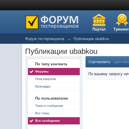
Портал
Тренинг
Форум тестировщиков
→
Публикации ubabkou
Публикации ubabkou
Сортировать
дате обн
По типу контента
Форумы
По вашему запросу нич
Пользователи
Календарь
По пользователю
Темы и сообщения
Все темы
Все сообщения