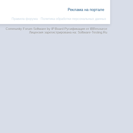
Реклама на портале
Правила форума
·
Политика обработки персональных данных
Community Forum Software by IP.Board
Русификация от IBResource
Лицензия зарегистрирована на: Software-Testing.Ru