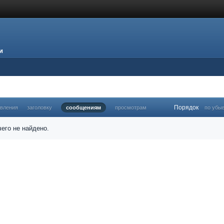
и
Порядок
овления
заголовку
сообщениям
просмотрам
по убы
его не найдено.