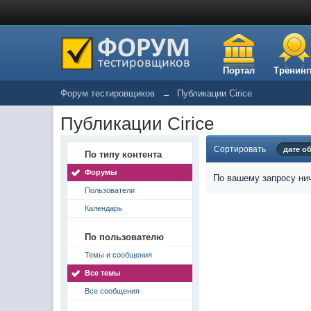
Портал
Тренинг
Форум тестировщиков
→
Публикации Cirice
Публикации Cirice
Сортировать
дате о
По типу контента
Форумы
По вашему запросу нич
Пользователи
Календарь
По пользователю
Темы и сообщения
Все темы
Все сообщения