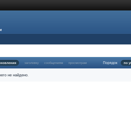
и
Порядок
бновления
заголовку
сообщениям
просмотрам
по 
его не найдено.