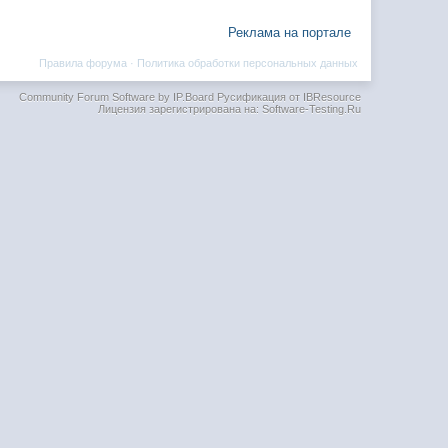
Реклама на портале
Правила форума
·
Политика обработки персональных данных
Community Forum Software by IP.Board
Русификация от IBResource
Лицензия зарегистрирована на: Software-Testing.Ru