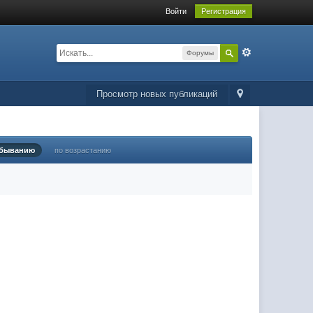
Войти
Регистрация
Форумы
Просмотр новых публикаций
убыванию
по возрастанию