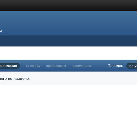
и
Порядок
бновления
заголовку
сообщениям
просмотрам
по 
его не найдено.