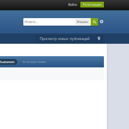
Войти
Регистрация
Форумы
Просмотр новых публикаций
убыванию
по возрастанию