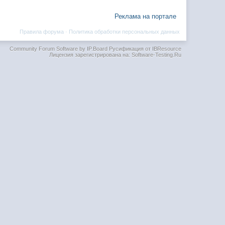
Реклама на портале
Правила форума
·
Политика обработки персональных данных
Community Forum Software by IP.Board
Русификация от IBResource
Лицензия зарегистрирована на: Software-Testing.Ru