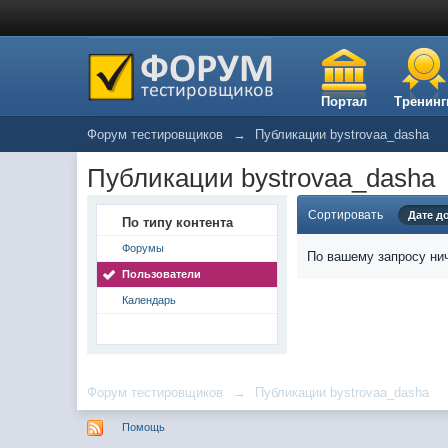
Портал
Тренинг
Форум тестировщиков
→
Публикации bystrovaa_dasha
Публикации bystrovaa_dasha
Сортировать
Дате д
По типу контента
Форумы
По вашему запросу нич
Пользователи
Календарь
Форум тестировщиков
→
Публикации bystrovaa_dasha
Помощь