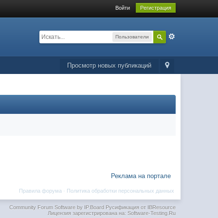
Войти
Регистрация
Пользователи
Просмотр новых публикаций
Реклама на портале
Правила форума
·
Политика обработки персональных данных
Community Forum Software by IP.Board
Русификация от IBResource
Лицензия зарегистрирована на: Software-Testing.Ru