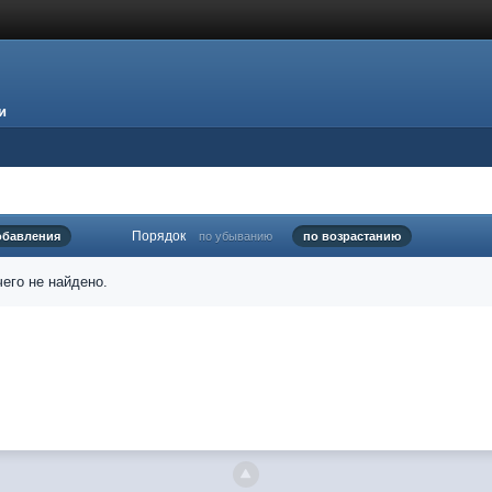
и
Порядок
обавления
по убыванию
по возрастанию
его не найдено.