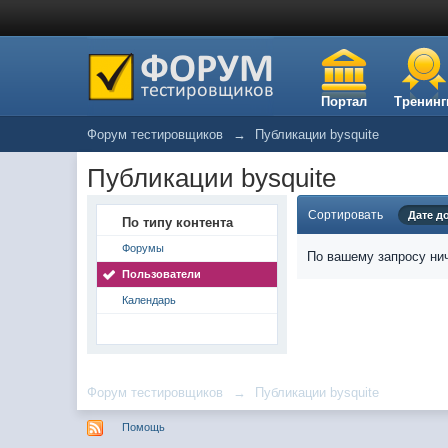
Портал
Тренинг
Форум тестировщиков
→
Публикации bysquite
Публикации bysquite
Сортировать
Дате д
По типу контента
Форумы
По вашему запросу нич
Пользователи
Календарь
Форум тестировщиков
→
Публикации bysquite
Помощь