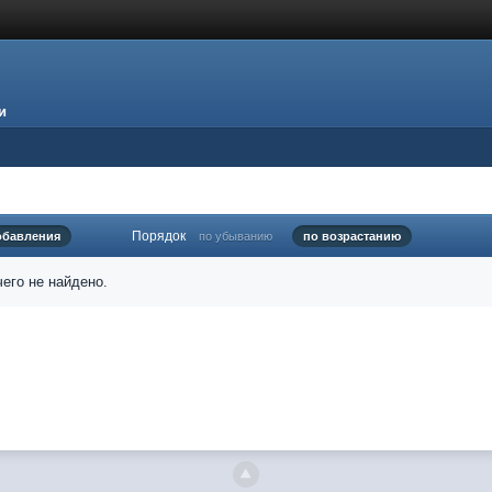
и
Порядок
обавления
по убыванию
по возрастанию
его не найдено.