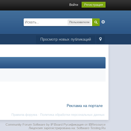
Войти
Регистрация
Пользователи
Просмотр новых публикаций
Реклама на портале
Правила форума
·
Политика обработки персональных данных
Community Forum Software by IP.Board
Русификация от IBResource
Лицензия зарегистрирована на: Software-Testing.Ru