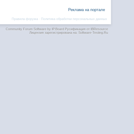
Реклама на портале
Правила форума
·
Политика обработки персональных данных
Community Forum Software by IP.Board
Русификация от IBResource
Лицензия зарегистрирована на: Software-Testing.Ru