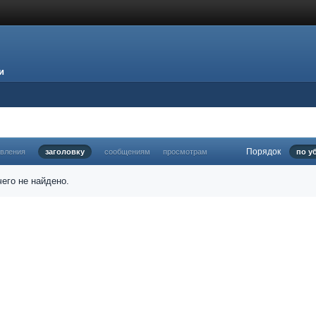
и
Порядок
овления
заголовку
сообщениям
просмотрам
по у
его не найдено.