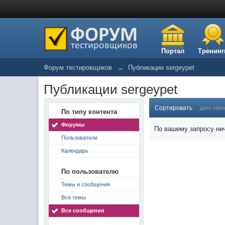
Портал
Тренинг
Форум тестировщиков
→
Публикации sergeypet
Публикации sergeypet
Сортировать
дате обн
По типу контента
Форумы
По вашему запросу нич
Пользователи
Календарь
По пользователю
Темы и сообщения
Все темы
Все сообщения