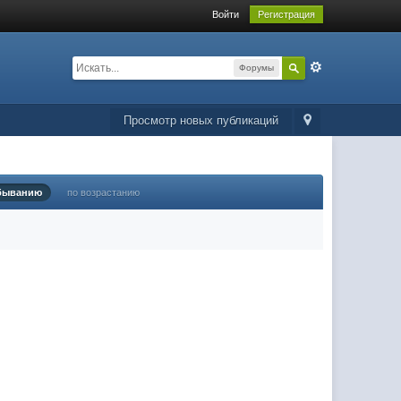
Войти
Регистрация
Форумы
Просмотр новых публикаций
быванию
по возрастанию