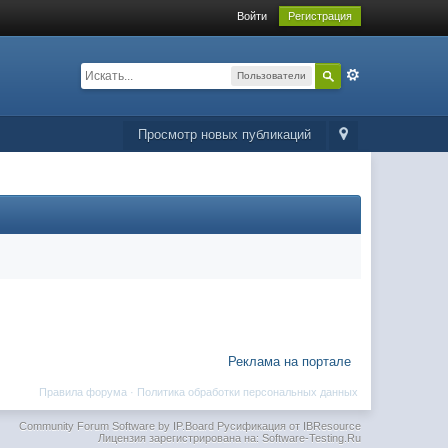
Войти
Регистрация
Пользователи
Просмотр новых публикаций
Реклама на портале
Правила форума
·
Политика обработки персональных данных
Community Forum Software by IP.Board
Русификация от IBResource
Лицензия зарегистрирована на: Software-Testing.Ru