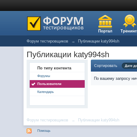
Портал
Тренинг
Форум тестировщиков
→
Публикации katy994sh
Публикации katy994sh
Сортировать
Дате д
По типу контента
Форумы
По вашему запросу нич
Пользователи
Календарь
Форум тестировщиков
→
Публикации katy994sh
Помощь