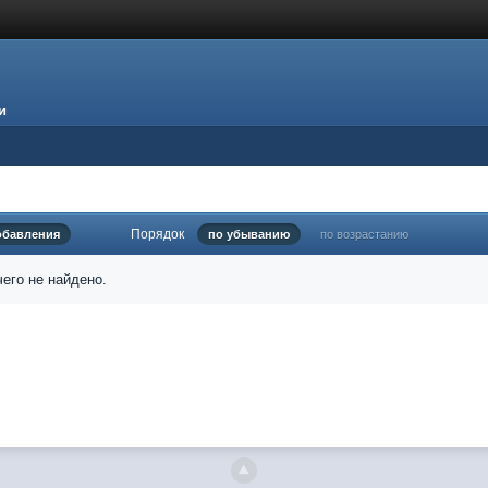
и
Порядок
обавления
по убыванию
по возрастанию
его не найдено.