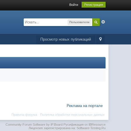
Войти
Регистрация
Пользователи
Просмотр новых публикаций
Реклама на портале
Правила форума
·
Политика обработки персональных данных
Community Forum Software by IP.Board
Русификация от IBResource
Лицензия зарегистрирована на: Software-Testing.Ru