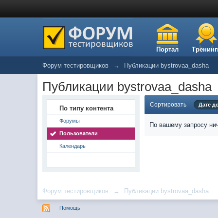
Портал
Тренинг
Форум тестировщиков
→
Публикации bystrovaa_dasha
Публикации bystrovaa_dasha
Сортировать
Дате д
По типу контента
Форумы
По вашему запросу нич
Пользователи
Календарь
Форум тестировщиков
→
Публикации bystrovaa_dasha
Помощь