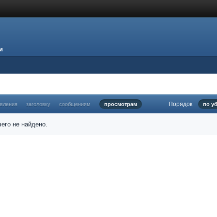
и
Порядок
овления
заголовку
сообщениям
просмотрам
по у
его не найдено.