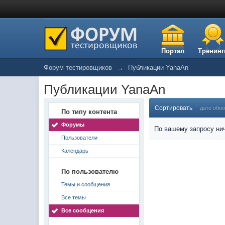
Портал
Тренинг
Форум тестировщиков
→
Публикации YanaAn
Публикации YanaAn
Сортировать
дате обн
По типу контента
Форумы
По вашему запросу нич
Пользователи
Календарь
По пользователю
Темы и сообщения
Все темы
Все сообщения