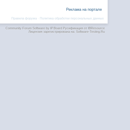
Реклама на портале
Правила форума
·
Политика обработки персональных данных
Community Forum Software by IP.Board
Русификация от IBResource
Лицензия зарегистрирована на: Software-Testing.Ru