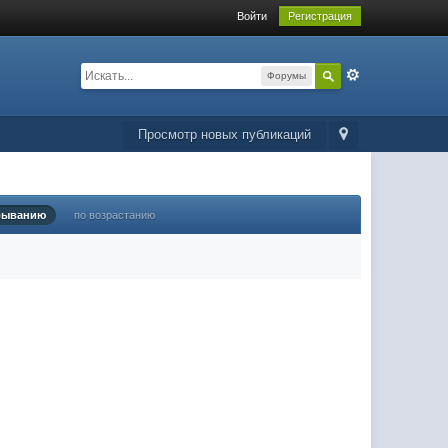
Войти
Регистрация
Форумы
Просмотр новых публикаций
быванию
по возрастанию