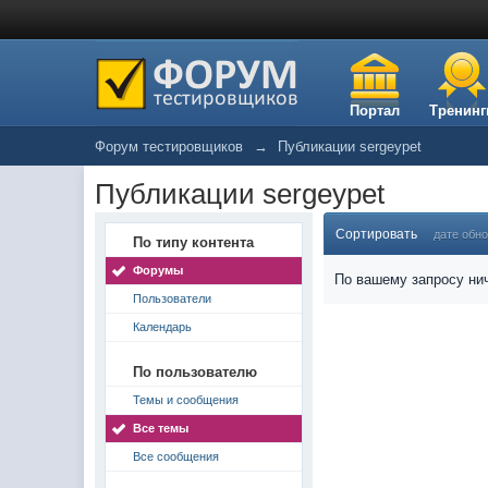
Портал
Тренинг
Форум тестировщиков
→
Публикации sergeypet
Публикации sergeypet
Сортировать
дате обн
По типу контента
Форумы
По вашему запросу нич
Пользователи
Календарь
По пользователю
Темы и сообщения
Все темы
Все сообщения