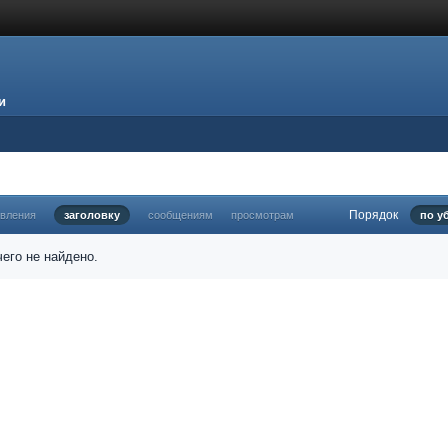
и
Порядок
овления
заголовку
сообщениям
просмотрам
по у
его не найдено.