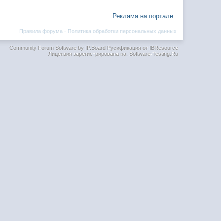
Реклама на портале
Правила форума
·
Политика обработки персональных данных
Community Forum Software by IP.Board
Русификация от IBResource
Лицензия зарегистрирована на: Software-Testing.Ru