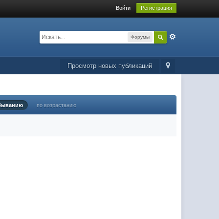
Войти
Регистрация
Форумы
Просмотр новых публикаций
быванию
по возрастанию