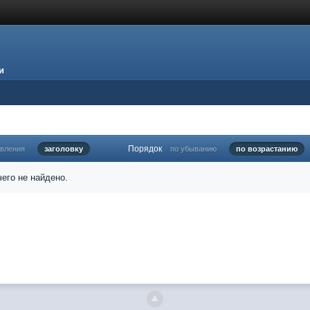
и
Порядок
овления
заголовку
по убыванию
по возрастанию
его не найдено.