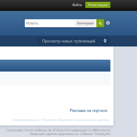
Войти
Регистрация
Календарь
Просмотр новых публикаций
Реклама на портале
Правила форума
·
Политика обработки персональных данных
Community Forum Software by IP.Board
Русификация от IBResource
Лицензия зарегистрирована на: Software-Testing.Ru