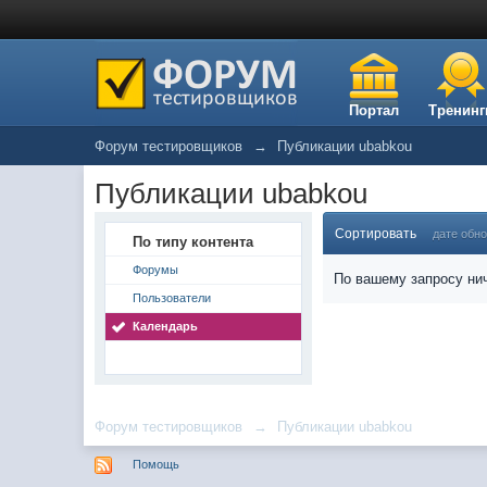
Портал
Тренинг
Форум тестировщиков
→
Публикации ubabkou
Публикации ubabkou
Сортировать
дате обн
По типу контента
Форумы
По вашему запросу нич
Пользователи
Календарь
Форум тестировщиков
→
Публикации ubabkou
Помощь