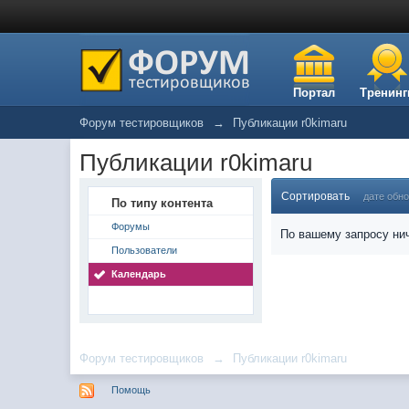
Портал
Тренинг
Форум тестировщиков
→
Публикации r0kimaru
Публикации r0kimaru
Сортировать
дате обн
По типу контента
Форумы
По вашему запросу нич
Пользователи
Календарь
Форум тестировщиков
→
Публикации r0kimaru
Помощь