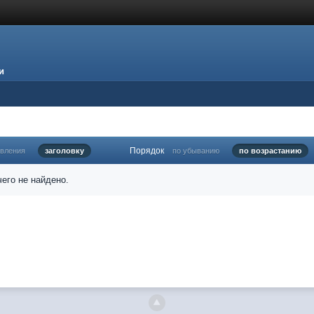
и
Порядок
овления
заголовку
по убыванию
по возрастанию
его не найдено.