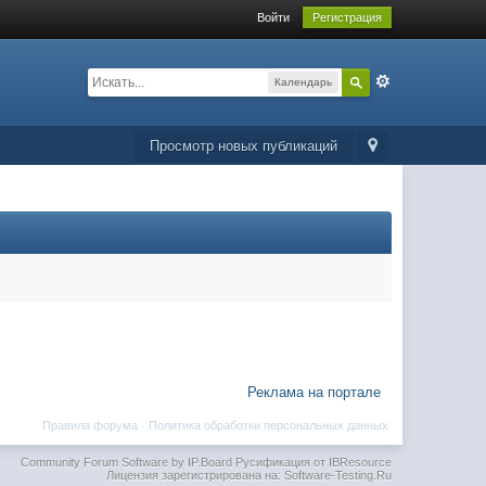
Войти
Регистрация
Календарь
Просмотр новых публикаций
Реклама на портале
Правила форума
·
Политика обработки персональных данных
Community Forum Software by IP.Board
Русификация от IBResource
Лицензия зарегистрирована на: Software-Testing.Ru