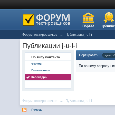
Портал
Тренинг
Форум тестировщиков
→
Публикации j-u-l-i
Публикации j-u-l-i
Сортировать
дате о
По типу контента
Форумы
По вашему запросу нич
Пользователи
Календарь
Форум тестировщиков
→
Публикации j-u-l-i
Помощь