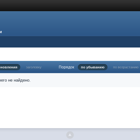
и
Порядок
бновления
заголовку
по убыванию
по возрастанию
его не найдено.