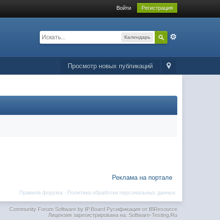
Войти
Регистрация
Календарь
Просмотр новых публикаций
Реклама на портале
Правила форума
·
Политика обработки персональных данных
Community Forum Software by IP.Board
Русификация от IBResource
Лицензия зарегистрирована на: Software-Testing.Ru