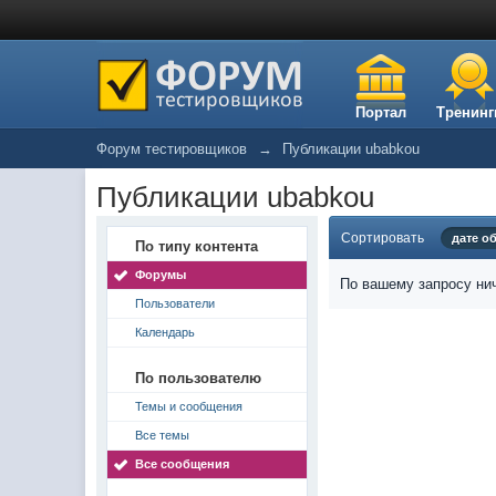
Портал
Тренинг
Форум тестировщиков
→
Публикации ubabkou
Публикации ubabkou
Сортировать
дате о
По типу контента
Форумы
По вашему запросу нич
Пользователи
Календарь
По пользователю
Темы и сообщения
Все темы
Все сообщения