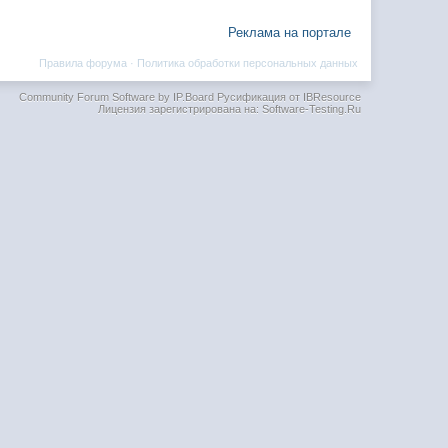
Реклама на портале
Правила форума
·
Политика обработки персональных данных
Community Forum Software by IP.Board
Русификация от IBResource
Лицензия зарегистрирована на: Software-Testing.Ru