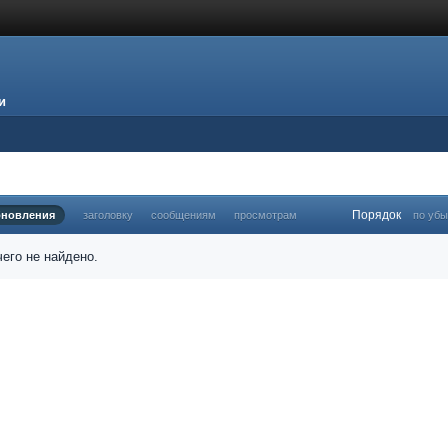
и
Порядок
бновления
заголовку
сообщениям
просмотрам
по уб
его не найдено.