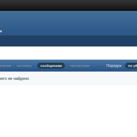
и
Порядок
овления
заголовку
сообщениям
просмотрам
по у
его не найдено.