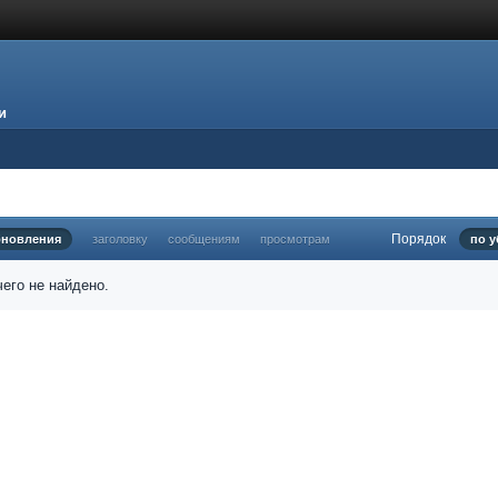
и
Порядок
бновления
заголовку
сообщениям
просмотрам
по 
его не найдено.