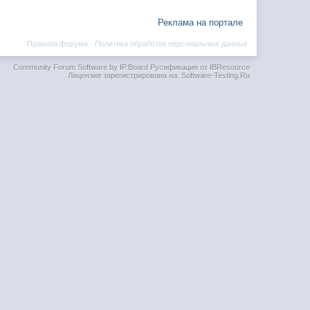
Реклама на портале
Правила форума
·
Политика обработки персональных данных
Community Forum Software by IP.Board
Русификация от IBResource
Лицензия зарегистрирована на: Software-Testing.Ru