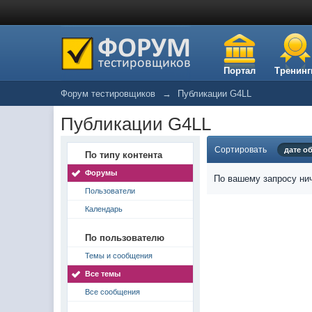
Портал
Тренинг
Форум тестировщиков
→
Публикации G4LL
Публикации G4LL
Сортировать
дате о
По типу контента
Форумы
По вашему запросу нич
Пользователи
Календарь
По пользователю
Темы и сообщения
Все темы
Все сообщения