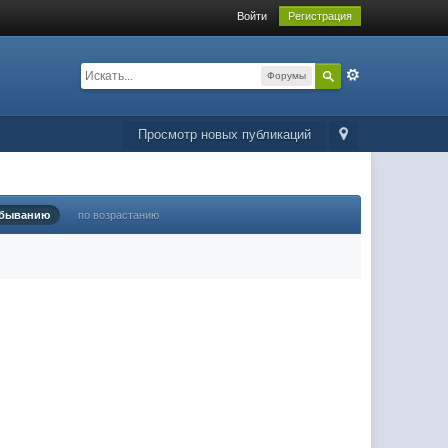
Войти
Регистрация
Форумы
Просмотр новых публикаций
убыванию
по возрастанию