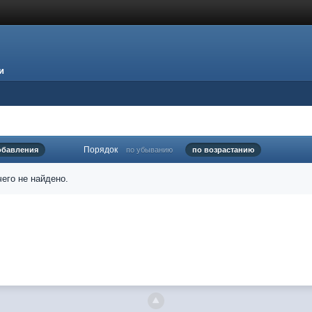
и
Порядок
обавления
по убыванию
по возрастанию
его не найдено.