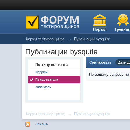
Портал
Тренинг
Форум тестировщиков
→
Публикации bysquite
Публикации bysquite
Сортировать
Дате д
По типу контента
Форумы
По вашему запросу нич
Пользователи
Календарь
Форум тестировщиков
→
Публикации bysquite
Помощь