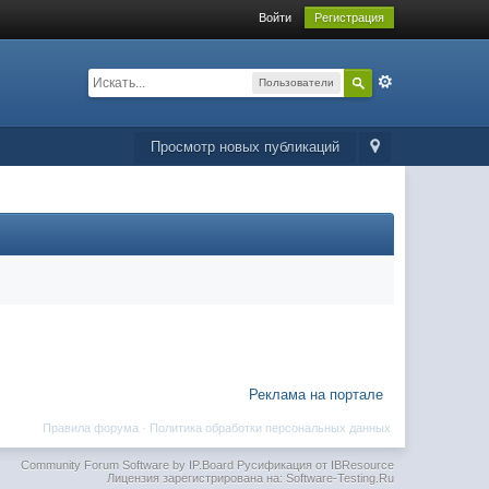
Войти
Регистрация
Пользователи
Просмотр новых публикаций
Реклама на портале
Правила форума
·
Политика обработки персональных данных
Community Forum Software by IP.Board
Русификация от IBResource
Лицензия зарегистрирована на: Software-Testing.Ru