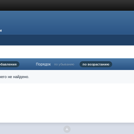
и
Порядок
обавления
по убыванию
по возрастанию
его не найдено.