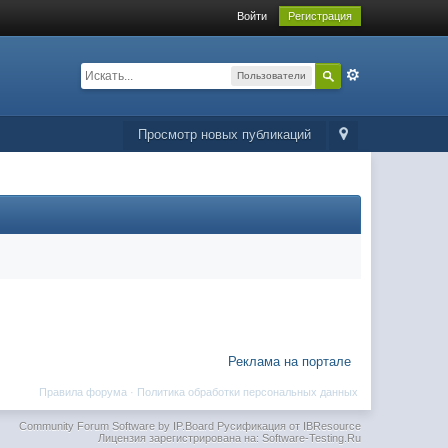
Войти
Регистрация
Пользователи
Просмотр новых публикаций
Реклама на портале
Правила форума
·
Политика обработки персональных данных
Community Forum Software by IP.Board
Русификация от IBResource
Лицензия зарегистрирована на: Software-Testing.Ru