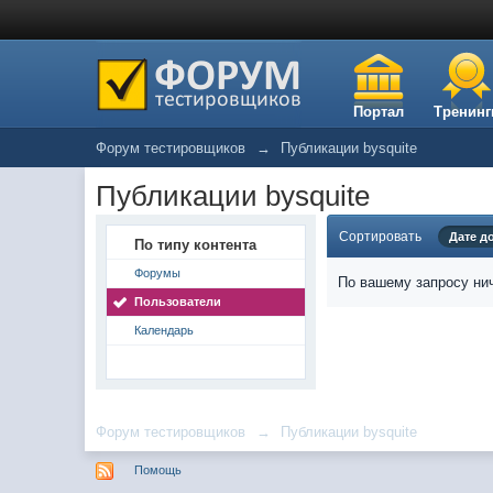
Портал
Тренинг
Форум тестировщиков
→
Публикации bysquite
Публикации bysquite
Сортировать
Дате д
По типу контента
Форумы
По вашему запросу нич
Пользователи
Календарь
Форум тестировщиков
→
Публикации bysquite
Помощь