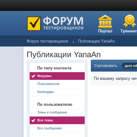
Портал
Тренинг
Форум тестировщиков
→
Публикации YanaAn
Публикации YanaAn
Сортировать
дате о
По типу контента
Форумы
По вашему запросу нич
Пользователи
Календарь
По пользователю
Темы и сообщения
Все темы
Все сообщения