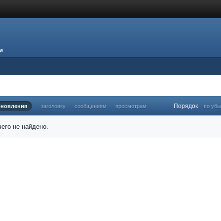
и
Порядок
бновления
заголовку
сообщениям
просмотрам
по уб
его не найдено.