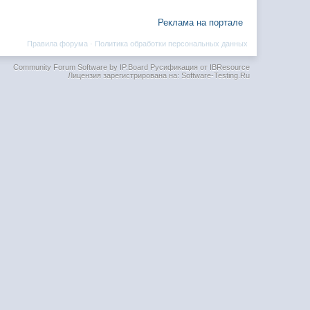
Реклама на портале
Правила форума
·
Политика обработки персональных данных
Community Forum Software by IP.Board
Русификация от IBResource
Лицензия зарегистрирована на: Software-Testing.Ru