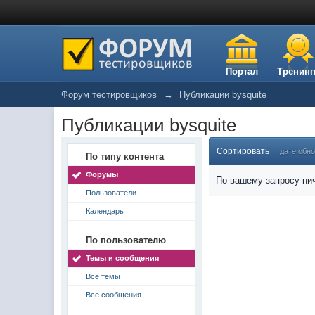
Портал
Тренинг
Форум тестировщиков
→
Публикации bysquite
Публикации bysquite
Сортировать
дате обн
По типу контента
Форумы
По вашему запросу нич
Пользователи
Календарь
По пользователю
Темы и сообщения
Все темы
Все сообщения