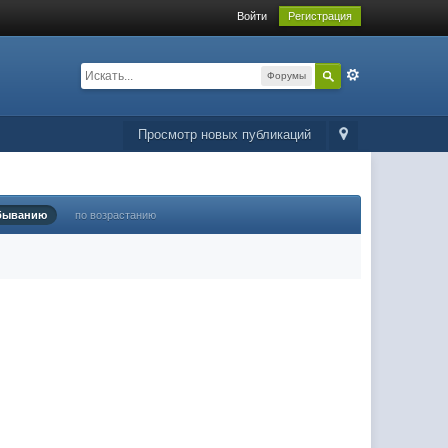
Войти
Регистрация
Форумы
Просмотр новых публикаций
быванию
по возрастанию