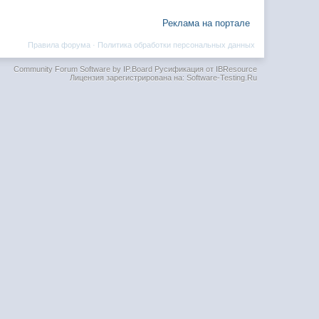
Реклама на портале
Правила форума
·
Политика обработки персональных данных
Community Forum Software by IP.Board
Русификация от IBResource
Лицензия зарегистрирована на: Software-Testing.Ru