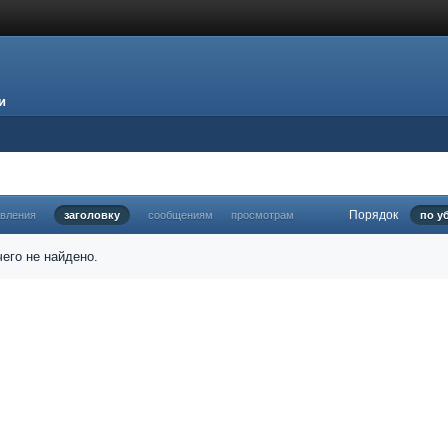
и
Порядок
овления
заголовку
сообщениям
просмотрам
по у
его не найдено.