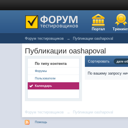
Портал
Тренинг
Форум тестировщиков
→
Публикации oashapoval
Публикации oashapoval
Сортировать
дате о
По типу контента
Форумы
По вашему запросу нич
Пользователи
Календарь
Форум тестировщиков
→
Публикации oashapoval
Помощь