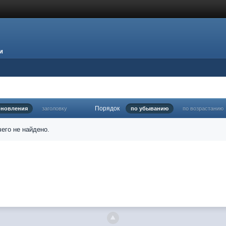
и
Порядок
бновления
заголовку
по убыванию
по возрастанию
его не найдено.