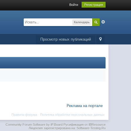
Войти
Регистрация
Календарь
Просмотр новых публикаций
Реклама на портале
Правила форума
·
Политика обработки персональных данных
Community Forum Software by IP.Board
Русификация от IBResource
Лицензия зарегистрирована на: Software-Testing.Ru