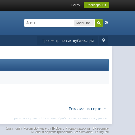
Войти
Регистрация
Календарь
Просмотр новых публикаций
Реклама на портале
Правила форума
·
Политика обработки персональных данных
Community Forum Software by IP.Board
Русификация от IBResource
Лицензия зарегистрирована на: Software-Testing.Ru