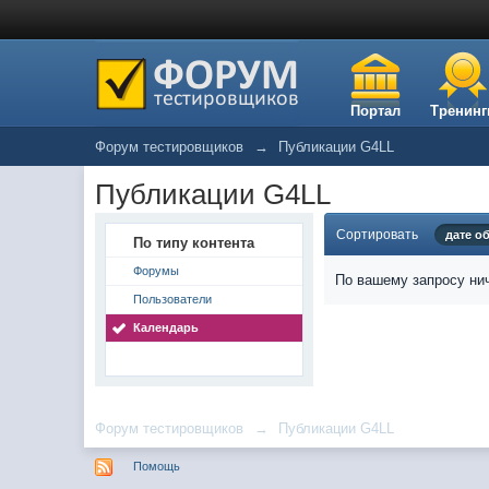
Портал
Тренинг
Форум тестировщиков
→
Публикации G4LL
Публикации G4LL
Сортировать
дате о
По типу контента
Форумы
По вашему запросу нич
Пользователи
Календарь
Форум тестировщиков
→
Публикации G4LL
Помощь