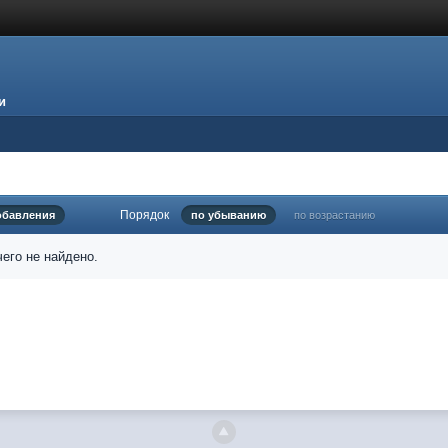
и
Порядок
обавления
по убыванию
по возрастанию
его не найдено.