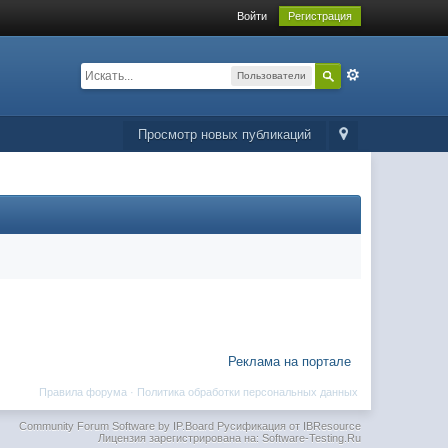
Войти
Регистрация
Пользователи
Просмотр новых публикаций
Реклама на портале
Правила форума
·
Политика обработки персональных данных
Community Forum Software by IP.Board
Русификация от IBResource
Лицензия зарегистрирована на: Software-Testing.Ru