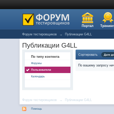
Портал
Тренинг
Форум тестировщиков
→
Публикации G4LL
Публикации G4LL
Сортировать
Дате д
По типу контента
Форумы
По вашему запросу нич
Пользователи
Календарь
Форум тестировщиков
→
Публикации G4LL
Помощь