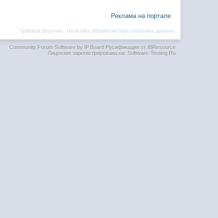
Реклама на портале
Правила форума
·
Политика обработки персональных данных
Community Forum Software by IP.Board
Русификация от IBResource
Лицензия зарегистрирована на: Software-Testing.Ru