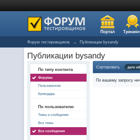
Портал
Тренинг
Форум тестировщиков
→
Публикации bysandy
Публикации bysandy
Сортировать
дате о
По типу контента
Форумы
По вашему запросу нич
Пользователи
Календарь
По пользователю
Темы и сообщения
Все темы
Все сообщения