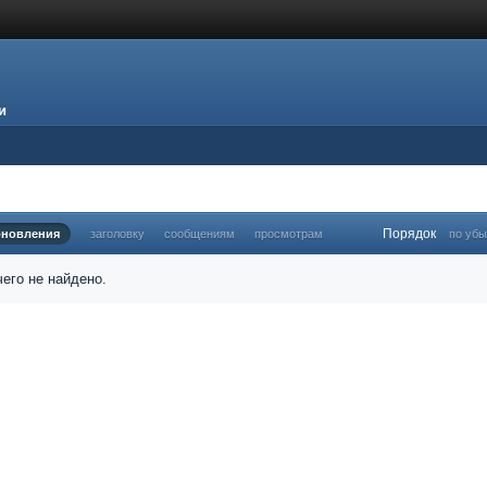
и
Порядок
бновления
заголовку
сообщениям
просмотрам
по уб
его не найдено.