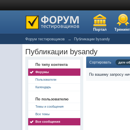
Портал
Тренинг
Форум тестировщиков
→
Публикации bysandy
Публикации bysandy
Сортировать
дате о
По типу контента
Форумы
По вашему запросу нич
Пользователи
Календарь
По пользователю
Темы и сообщения
Все темы
Все сообщения