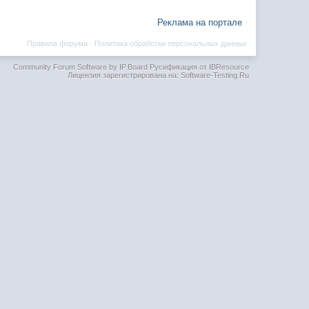
Реклама на портале
Правила форума
·
Политика обработки персональных данных
Community Forum Software by IP.Board
Русификация от IBResource
Лицензия зарегистрирована на: Software-Testing.Ru