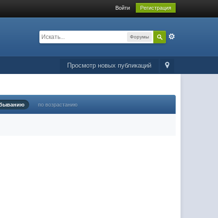
Войти
Регистрация
Форумы
Просмотр новых публикаций
убыванию
по возрастанию