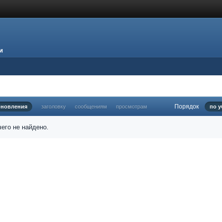
и
Порядок
бновления
заголовку
сообщениям
просмотрам
по 
его не найдено.