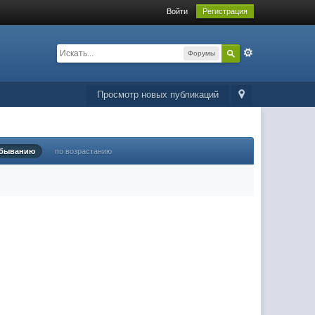
Войти
Регистрация
Форумы
Просмотр новых публикаций
убыванию
по возрастанию