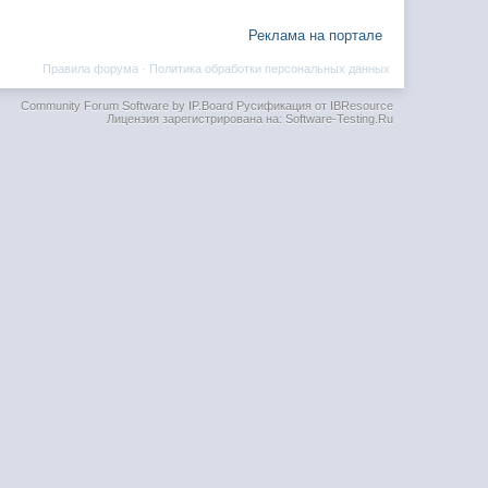
Реклама на портале
Правила форума
·
Политика обработки персональных данных
Community Forum Software by IP.Board
Русификация от IBResource
Лицензия зарегистрирована на: Software-Testing.Ru