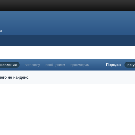
и
Порядок
бновления
заголовку
сообщениям
просмотрам
по 
его не найдено.