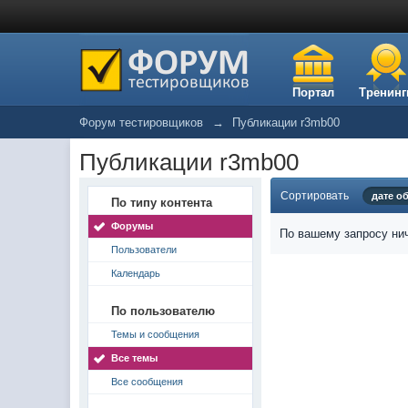
Портал
Тренинг
Форум тестировщиков
→
Публикации r3mb00
Публикации r3mb00
Сортировать
дате о
По типу контента
Форумы
По вашему запросу нич
Пользователи
Календарь
По пользователю
Темы и сообщения
Все темы
Все сообщения