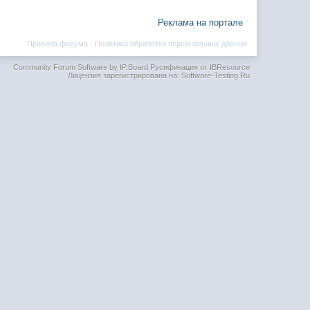
Реклама на портале
Правила форума
·
Политика обработки персональных данных
Community Forum Software by IP.Board
Русификация от IBResource
Лицензия зарегистрирована на: Software-Testing.Ru