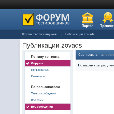
Портал
Тренинг
Форум тестировщиков
→
Публикации zovads
Публикации zovads
Сортировать
дате обн
По типу контента
Форумы
По вашему запросу нич
Пользователи
Календарь
По пользователю
Темы и сообщения
Все темы
Все сообщения