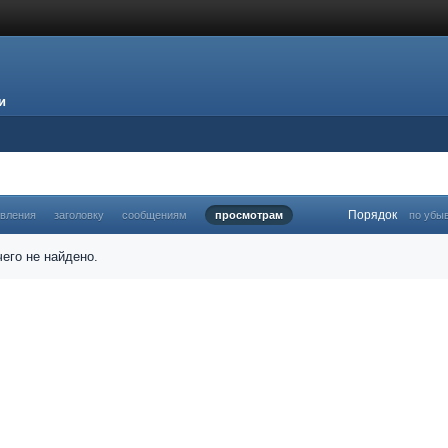
и
Порядок
овления
заголовку
сообщениям
просмотрам
по убы
его не найдено.