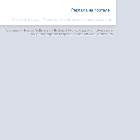
Реклама на портале
Правила форума
·
Политика обработки персональных данных
Community Forum Software by IP.Board
Русификация от IBResource
Лицензия зарегистрирована на: Software-Testing.Ru