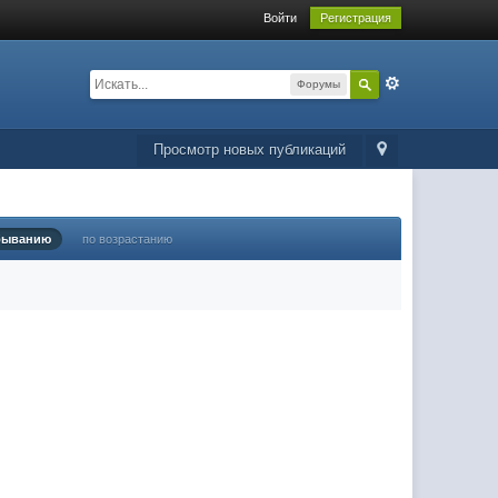
Войти
Регистрация
Форумы
Просмотр новых публикаций
быванию
по возрастанию