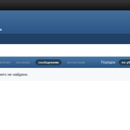
и
Порядок
овления
заголовку
сообщениям
просмотрам
по у
его не найдено.