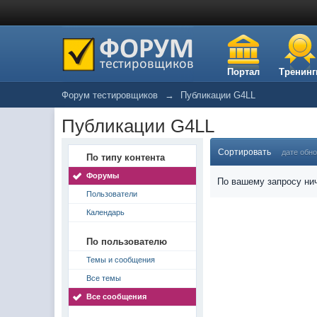
Портал
Тренинг
Форум тестировщиков
→
Публикации G4LL
Публикации G4LL
Сортировать
дате обн
По типу контента
Форумы
По вашему запросу нич
Пользователи
Календарь
По пользователю
Темы и сообщения
Все темы
Все сообщения