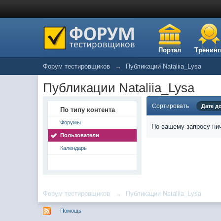
Портал
Тренинг
Форум тестировщиков
→
Публикации Nataliia_Lysa
Публикации Nataliia_Lysa
Сортировать
Дате д
По типу контента
Форумы
По вашему запросу нич
Пользователи
Календарь
Форум тестировщиков
→
Публикации Nataliia_Lysa
Помощь