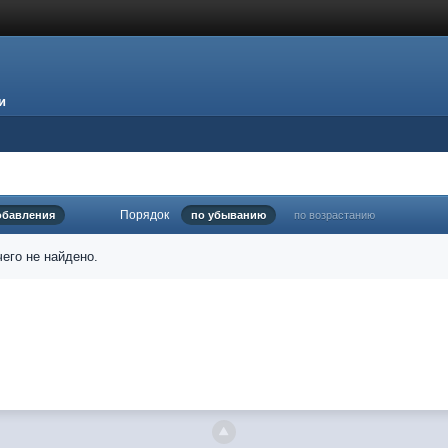
и
Порядок
обавления
по убыванию
по возрастанию
его не найдено.