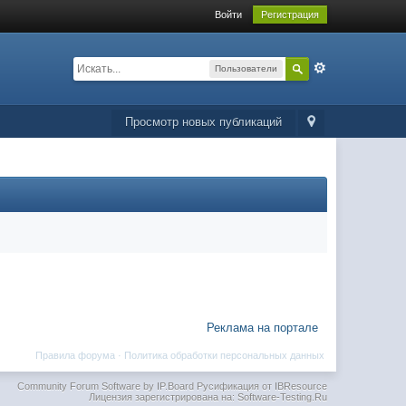
Войти
Регистрация
Пользователи
Просмотр новых публикаций
Реклама на портале
Правила форума
·
Политика обработки персональных данных
Community Forum Software by IP.Board
Русификация от IBResource
Лицензия зарегистрирована на: Software-Testing.Ru