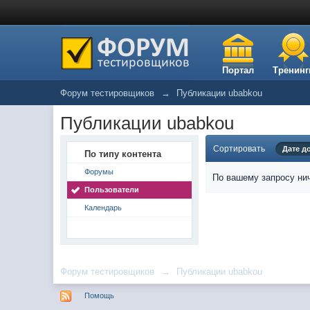
Портал
Тренинг
Форум тестировщиков
→
Публикации ubabkou
Публикации ubabkou
Сортировать
Дате д
По типу контента
Форумы
По вашему запросу нич
Пользователи
Календарь
Форум тестировщиков
→
Публикации ubabkou
Помощь