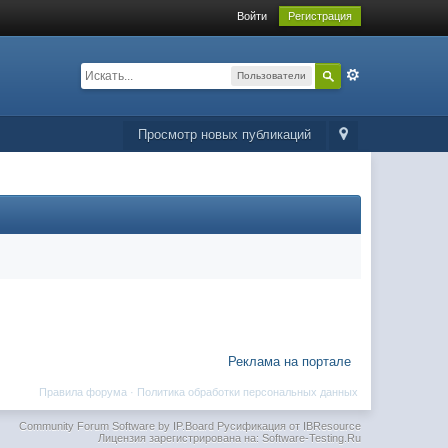
Войти
Регистрация
Пользователи
Просмотр новых публикаций
Реклама на портале
Правила форума
·
Политика обработки персональных данных
Community Forum Software by IP.Board
Русификация от IBResource
Лицензия зарегистрирована на: Software-Testing.Ru