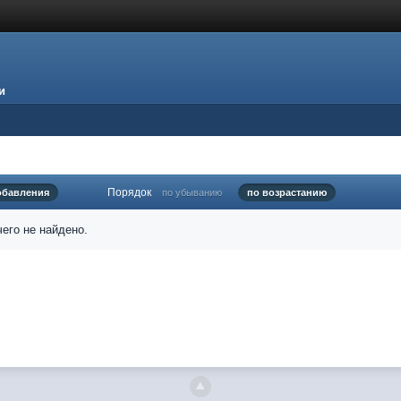
и
Порядок
обавления
по убыванию
по возрастанию
его не найдено.