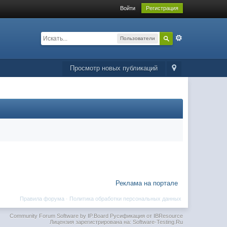
Войти
Регистрация
Пользователи
Просмотр новых публикаций
Реклама на портале
Правила форума
·
Политика обработки персональных данных
Community Forum Software by IP.Board
Русификация от IBResource
Лицензия зарегистрирована на: Software-Testing.Ru