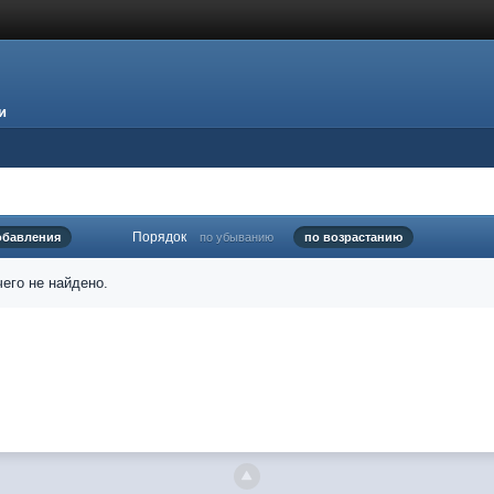
и
Порядок
обавления
по убыванию
по возрастанию
его не найдено.