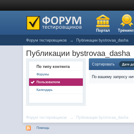
Портал
Тренинг
Форум тестировщиков
→
Публикации bystrovaa_dasha
Публикации bystrovaa_dasha
Сортировать
Дате д
По типу контента
Форумы
По вашему запросу нич
Пользователи
Календарь
Форум тестировщиков
→
Публикации bystrovaa_dasha
Помощь