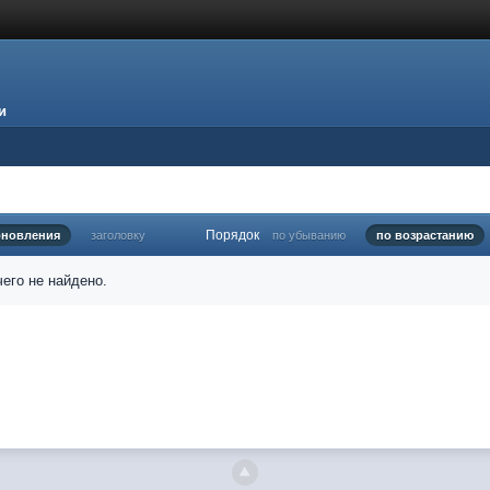
и
Порядок
бновления
заголовку
по убыванию
по возрастанию
его не найдено.