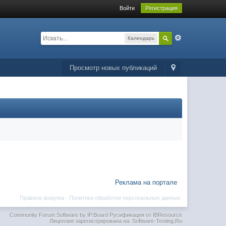
Войти
Регистрация
Календарь
Просмотр новых публикаций
Реклама на портале
Правила форума
·
Политика обработки персональных данных
Community Forum Software by IP.Board
Русификация от IBResource
Лицензия зарегистрирована на: Software-Testing.Ru