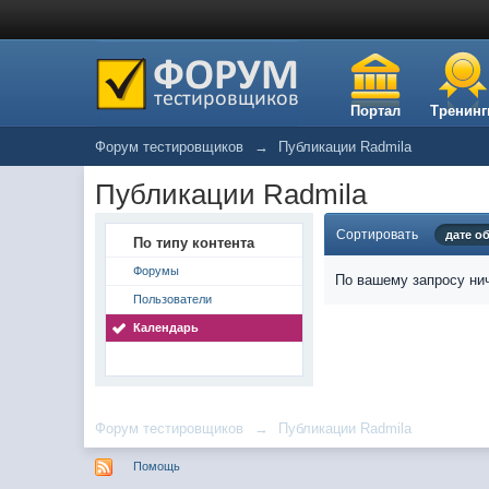
Портал
Тренинг
Форум тестировщиков
→
Публикации Radmila
Публикации Radmila
Сортировать
дате о
По типу контента
Форумы
По вашему запросу нич
Пользователи
Календарь
Форум тестировщиков
→
Публикации Radmila
Помощь