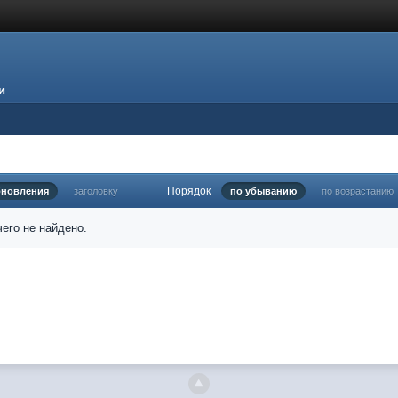
и
Порядок
бновления
заголовку
по убыванию
по возрастанию
его не найдено.