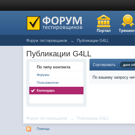
Портал
Тренинг
Форум тестировщиков
→
Публикации G4LL
Публикации G4LL
Сортировать
дате о
По типу контента
Форумы
По вашему запросу нич
Пользователи
Календарь
Форум тестировщиков
→
Публикации G4LL
Помощь