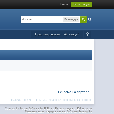
Войти
Регистрация
Календарь
Просмотр новых публикаций
Реклама на портале
Правила форума
·
Политика обработки персональных данных
Community Forum Software by IP.Board
Русификация от IBResource
Лицензия зарегистрирована на: Software-Testing.Ru