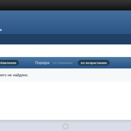
и
Порядок
обавления
по убыванию
по возрастанию
его не найдено.