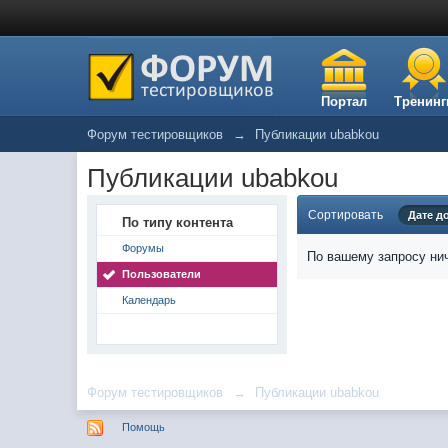
Портал
Тренинг
Форум тестировщиков
→
Публикации ubabkou
Публикации ubabkou
Сортировать
Дате д
По типу контента
Форумы
По вашему запросу нич
Пользователи
Календарь
Форум тестировщиков
→
Публикации ubabkou
Помощь