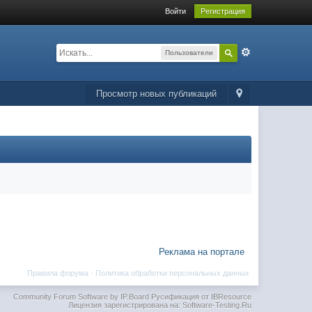
Войти
Регистрация
Пользователи
Просмотр новых публикаций
Реклама на портале
Правила форума
·
Политика обработки персональных данных
Community Forum Software by IP.Board
Русификация от IBResource
Лицензия зарегистрирована на: Software-Testing.Ru